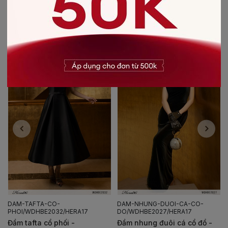
CÓ THỂ BẠN SẼ THÍCH
DAM-TAFTA-CO-
DAM-NHUNG-DUOI-CA-CO-
PHOI/WDHBE2032/HERA17
DO/WDHBE2027/HERA17
Đầm tafta cổ phối -
Đầm nhung đuôi cá cổ đổ -