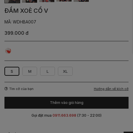
ĐẦM XOÈ CỔ V
MÃ: WDHBA007
399.000 đ
Họa
Tiết
S
M
L
XL
Hướng dẫn về kích cỡ
Tìm cỡ của bạn
Thêm vào giỏ hàng
Gọi đặt mua
0911.663.698
(7:30 - 22:00)