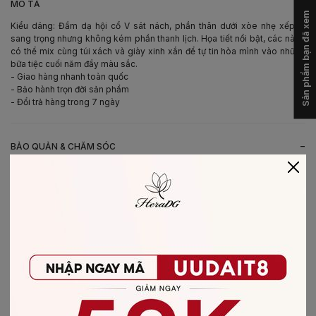
-
MÔ TẢ
Sản phẩm bạn đã xem
Kiểu dáng: Đầm dạ hội cổ V sát nách, phần thân dưới xòe nhẹ xếp ly
sang trọng nhưng không kém phần thanh lịch. Họa tiết nổi bật, các nàng
có thể mix cùng túi xách và giày xinh xắn để tự tin hòa mình vào những
bữa tiệc cuối năm đầy màu sắc.
- Giao hàng nhanh toàn quốc
- Bảo hành trọn đời sản phẩm
- Đổi trả hàng trong 7 ngày
-
BẢO QUẢN & CHĂM SÓC
- Giặt bằng nước lạnh (30*C)
- Không giặt sản phẩm với thuốc tẩy có chứa Clo
- Không nên giặt chung các sản phẩm khác màu với nhau
- Nên phơi khô trong bóng râm
- Ủi ở nhiệt độ thấp, nên lật mặt trái sản phẩm, không ủi trực tiếp lên hình
in/thêu
-
CHẤT LIỆU SẢN PHẨM
Chất liệu
:
vải Tafta