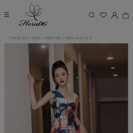
Trang chủ
/
Đầm
/
Đầm tiệc
/
Đầm xoè cổ V