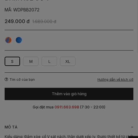
MÃ: WDPBB2072
249.000 đ
1.689.000 đ
Hoa
Hoa
Hoa
Cam
xanh
xanh
dương
lá
S
M
L
XL
Hướng dẫn về kích cỡ
Tìm cỡ của bạn
Thêm vào giỏ hàng
Gọi đặt mua
0911.663.698
(7:30 - 22:00)
-
MÔ TẢ
Kiểu dáng: Đầm xòe cổ V sát nách, thân dưới xếp ly. Được thiết kế từ chất