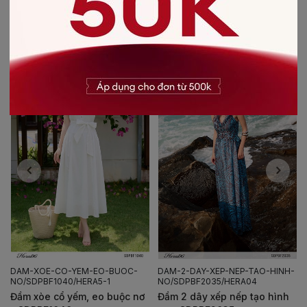
CÓ THỂ BẠN SẼ THÍCH
-30%
-50%
DAM-XOE-CO-YEM-EO-BUOC-
DAM-2-DAY-XEP-NEP-TAO-HINH-
NO/SDPBF1040/HERA5-1
NO/SDPBF2035/HERA04
Đầm xòe cổ yếm, eo buộc nơ
Đầm 2 dây xếp nếp tạo hình