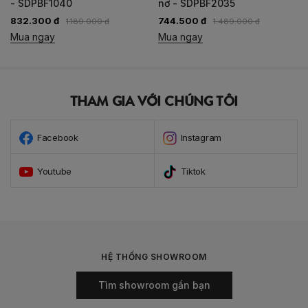
- SDPBF1040
nơ - SDPBF2035
832.300 đ
744.500 đ
1.189.000 đ
1.489.000 đ
Mua ngay
Mua ngay
THAM GIA VỚI CHÚNG TÔI
Facebook
Instagram
Youtube
Tiktok
HỆ THỐNG SHOWROOM
Tìm showroom gần bạn