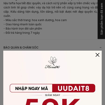
liệu tafta họa tiết độc quyền, và cách xử lý phần xếp ly trên chiếc váy một
Sản phẩm bạn đã xem
cách tinh tế giúp chiếc váy dạ hội trở nên vô cùng sang trọng và đẳng
cấp. Kiểu dáng tiện dụng, tôn dáng, nổi bật được nét đẹp quyến rũ, lôi
cuốn.
- Màu sắc thời trang: hoa xanh dương, hoa cam
- Giao hàng nhanh toàn quốc
- Bảo hành trọn đời sản phẩm
- Đổi trả hàng trong 7 ngày
-
BẢO QUẢN & CHĂM SÓC
- Giặt bằng nước lạnh (30*C)
- Không giặt sản phẩm với thuốc tẩy có chứa Clo
- Không nên giặt chung các sản phẩm khác màu với nhau
- Nên phơi khô trong bóng râm
- Ủi ở nhiệt độ thấp, nên lật mặt trái sản phẩm, không ủi trực tiếp lên hình
in/thêu
-
CHẤT LIỆU SẢN PHẨM
Chất liệu
:
vải Tafta