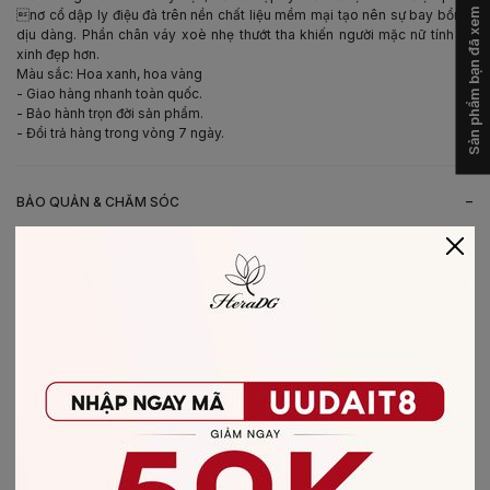
Sản phẩm bạn đã xem
nơ cổ dập ly điệu đà trên nền chất liệu mềm mại tạo nên sự bay bổng,
dịu dàng. Phần chân váy xoè nhẹ thướt tha khiến người mặc nữ tính và
xinh đẹp hơn.
Màu sắc: Hoa xanh, hoa vàng
- Giao hàng nhanh toàn quốc.
- Bảo hành trọn đời sản phẩm.
- Đổi trả hàng trong vòng 7 ngày.
-
BẢO QUẢN & CHĂM SÓC
- Giặt bằng nước lạnh (30*C)
- Không giặt sản phẩm với thuốc tẩy có chứa Clo
- Không nên giặt chung các sản phẩm khác màu với nhau
- Nên phơi khô trong bóng râm
- Ủi ở nhiệt độ thấp, nên lật mặt trái sản phẩm, không ủi trực tiếp lên hình
in/thêu
-
CHẤT LIỆU SẢN PHẨM
Chất liệu
:
vải Chiffon