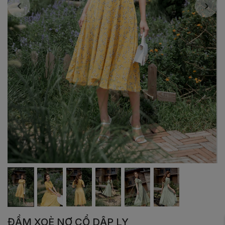
ĐẦM XOÈ NƠ CỔ DẬP LY