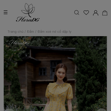
Trang chủ
/
Đầm
/
Đầm xoè nơ cổ dập ly