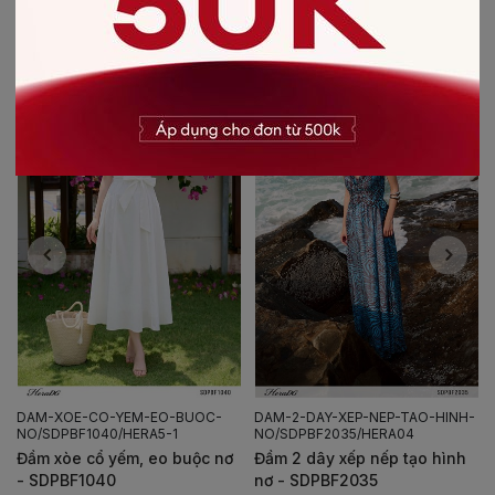
CÓ THỂ BẠN SẼ THÍCH
-30%
-50%
DAM-XOE-CO-YEM-EO-BUOC-
DAM-2-DAY-XEP-NEP-TAO-HINH-
NO/SDPBF1040/HERA5-1
NO/SDPBF2035/HERA04
Đầm xòe cổ yếm, eo buộc nơ
Đầm 2 dây xếp nếp tạo hình
- SDPBF1040
nơ - SDPBF2035