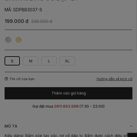
MÃ: SDPBB3037-S
199.000 đ
249.000 đ
Hoa
Hoa
Xanh
Vàng
S
M
L
XL
Hướng dẫn về kích cỡ
Tìm cỡ của bạn
Thêm vào giỏ hàng
Gọi đặt mua
0911.663.698
(7:30 - 22:00)
-
MÔ TẢ
Kiểu dáng: Đầm xòe tay cộc, nơ cổ dập ly. Đầm được cách điệu phần