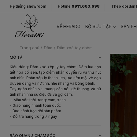
Hệ thống showroom
Hotline
0911.663.698
Theo dõi đơn
VỀ HERADG
BỘ SƯU TẬP
SẢN P
Trang chủ
/
Đầm
/
Đầm xoè tay chờm
-
MÔ TẢ
Kiểu dáng: Đầm xoè xếp ly tay chờm.
Đầm lụa họa
tiết hoa cổ sen, tạo điểm nhấn quyến rũ và thu hút
ánh nhìn. Phần xếp ly
thanh lịch, tạo nên một vẻ đẹp
duyên dáng và nữ tính, nhẹ nhàng và bồng bềnh.
Tay ngắn nhún vai mang đến nét dễ thương và nữ
tính nhấn nhá sự điệu đà và gợi cảm.
.- Màu sắc thời trang: cam, xanh
- Giao hàng nhanh toàn quốc
- Bảo hành trọn đời sản phẩm
- Đổi trả hàng trong 7 ngày
-
BẢO QUẢN & CHĂM SÓC