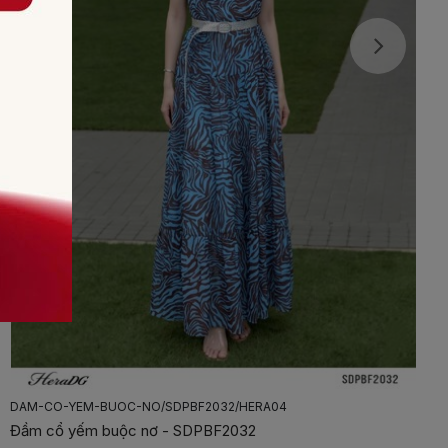
DAM-XOE-PHOI-TO-DINH-HOA-NOI/SDPBF2015/HERA03
Đầm xòe phối tơ đính hoa nổi - SDPBF2015