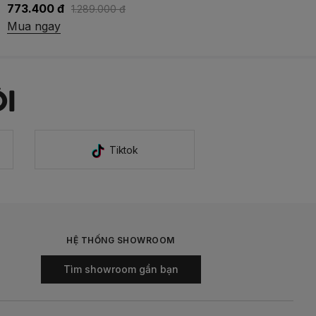
692.300 đ
989.000 đ
Mua ngay
I
Tiktok
HỆ THỐNG SHOWROOM
Tìm showroom gần bạn