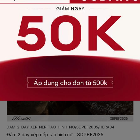
DAM-CO-YEM-BUOC-NO/SDPBF2032/HERA04
Đầm cổ yếm buộc nơ - SDPBF2032