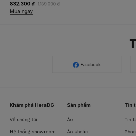
744.500 đ
1.489.000 đ
Mua ngay
Facebook
Khám phá HeraDG
Sản phẩm
Tin 
Về chúng tôi
Áo
Tin t
Hệ thống showroom
Áo khoác
Phon