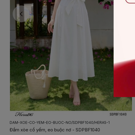
DAM-2-DAY-XEP-NEP-TAO-HINH-NO/SDPBF2035/HERA04
Đầm 2 dây xếp nếp tạo hình nơ - SDPBF2035