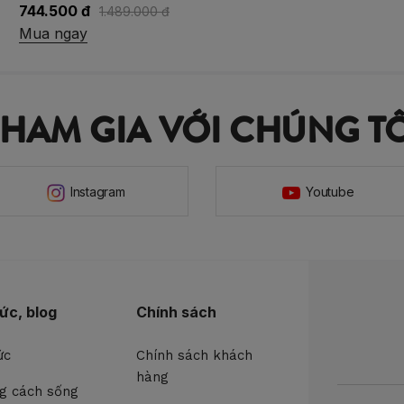
773.400 đ
1.289.000 đ
Mua ngay
THAM GIA VỚI CHÚNG TÔ
Instagram
Youtube
tức, blog
Chính sách
ức
Chính sách khách
hàng
g cách sống