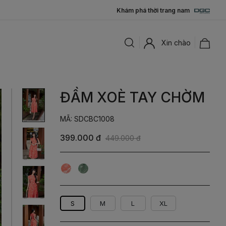
Khám phá thời trang nam
Xin chào
ĐẦM XOÈ TAY CHỜM
MÃ: SDCBC1008
399.000 đ
449.000 đ
Cam
Xanh
S
M
L
XL