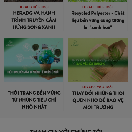
HERADG CÓ GÌ MỚI
HERADG CÓ GÌ MỚI
HERADG VÀ HÀNH
Recycled Polyester - Chất
TRÌNH TRUYỀN CẢM
liệu bền vững cùng tương
HỨNG SỐNG XANH
lai "xanh hoá"
HERADG CÓ GÌ MỚI
THỜI TRANG BỀN VỮNG
THAY ĐỔI NHỮNG THÓI
TỪ NHỮNG TIÊU CHÍ
QUEN NHỎ ĐỂ BẢO VỆ
NHỎ NHẤT
MÔI TRƯỜNG
THAM GIA VỚI CHÚNG TÔI