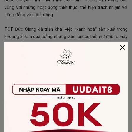
vững với những hoạt động thiết thực, thể hiện trách nhiệm với
cộng đồng và môi trường
TCT Đức Giang đã triển khai việc “xanh hoá” sản xuất trong
khoảng 3 năm qua, bằng những việc làm cụ thể như đầu tư máy
móc, thiết bị hiện đại, sử dụng ít điện năng. Hệ thống năng
lượng mặt trời được lắp đặt ở gần hết các nhà máy, liên kết
chuỗi sản xuất để xử dụng nhiều nhất các sản phẩm từ nguyên
liệu tái chế, nguyên liệu từ sợi thiên nhiên. Đảm bảo tỉ trọng xuất
xứ nguyên liệu từ sợ trong cấu thành sản phẩm theo đúng định
hướng đã vạch ra. Trong quá trình sản xuất những nhiên liệu
đầu vào đốt bằng hoá thạch (than đá, dầu khí) cũng đang dần
được chuyển đổi sang nhiên liệu bằng điện sinh khối để đảm
bảo khí thải carbon được thấp nhất.
Hiện nay HeraDG - TCT Đức Giang đang dần hoàn thiện quy
trình và tái cấu trúc lại chuỗi cung ứng nguyên vật liệu để đảm
bảo các mục tiêu nghiêm ngặt về chiến lược xanh hoá sản xuất