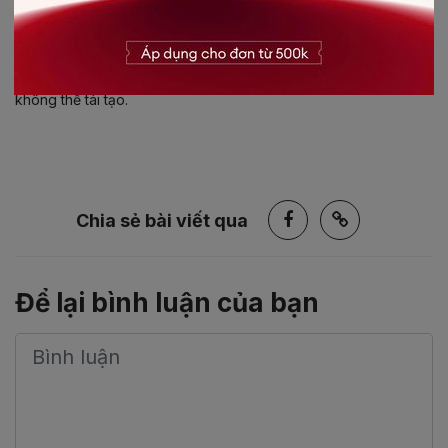
mà Công ty đã đề ra. Những mục tiêu này nhấn mạnh các vấn
đề về môi trường, tìm kiếm các vật liệu hữu cơ, sử dụng vật liệu
tái chế... giảm tiêu thụ năng lượng và bảo tồn các tài nguyên
không thể tái tạo.
Chia sẻ bài viết qua
Để lại bình luận của bạn