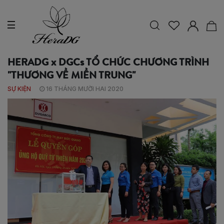
HERADG x DGCs TỔ CHỨC CHƯƠNG TRÌNH
"THƯƠNG VỀ MIỀN TRUNG"
SỰ KIỆN
16 THÁNG MƯỜI HAI 2020