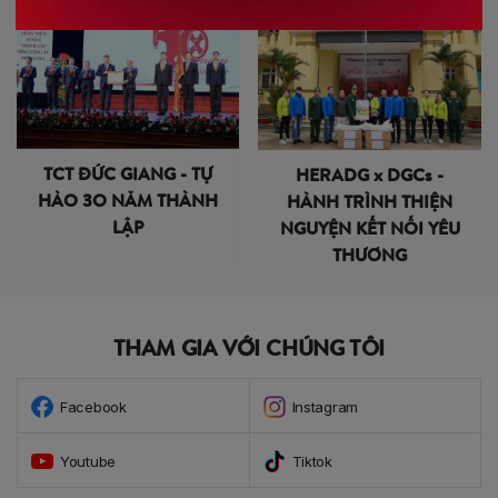
TCT ĐỨC GIANG - TỰ
HERADG x DGCs -
HÀO 3O NĂM THÀNH
HÀNH TRÌNH THIỆN
LẬP
NGUYỆN KẾT NỐI YÊU
THƯƠNG
THAM GIA VỚI CHÚNG TÔI
Facebook
Instagram
Youtube
Tiktok