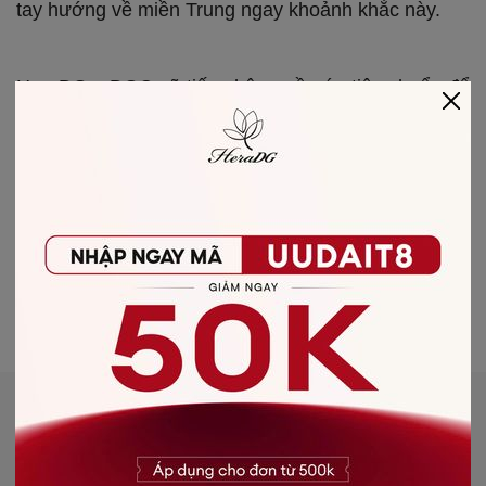
tay hướng về miền Trung ngay khoảnh khắc này.
HeraDG x DGC sẽ tiếp nhận quần áo tiêu chuẩn để
trao tận tay tới miền Trung yêu thương.
Lưu ý: Quần áo nhận quyên góp còn sử dụng tốt,
đặc biệt ưu tiên quần áo ấm.
Chúng tôi không nhận quyên góp tiền mặt, trân
trọng!
Chia sẻ bài viết qua
Bài viết khác
SỰ KIỆN
SỰ KIỆN