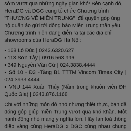
sớm vượt qua những ngày gian khó! Bên cạnh đó,
HeraDG và DGC cũng tổ chức Chương trình
"THƯƠNG VỀ MIỀN TRUNG" để quyên góp ủng
hộ quần áo gửi tới đồng bào Miền Trung thân yêu.
Chương trình hiện đang diễn ra tại các địa chỉ
showrooms của HeraDG Hà Nội:
▪️ 168 Lò Đúc | 0243.6320.627
▪️ 113 Sơn Tây | 0916.563.996
▪️ 349 Nguyễn Văn Cừ | 024.3838.4444
▪️ Số 10 - Đ3 -Tầng B1 TTTM Vincom Times City |
024.3933.4444
▪️ VNU 144 Xuân Thủy (Nằm trong khuôn viên ĐH
Quốc Gia) | 0243.876.1168
Chỉ với những món đồ nhỏ nhưng thiết thực, bạn đã
đóng góp giúp miền Trung vượt qua khó khăn. Một
hành động nhỏ mang ý nghĩa lớn. Hãy lan toả thông
điệp vàng cùng HeraDG x DGC cùng nhau chung