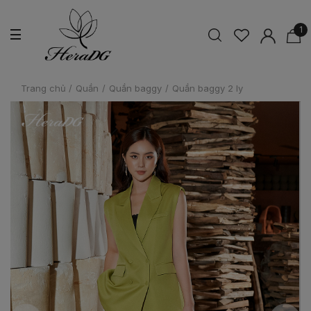
1
Trang chủ
/
Quần
/
Quần baggy
/
Quần baggy 2 ly