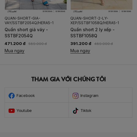
QUAN-SHORT-GIA-
QUAN-SHORT-2-LY-
VAY/SSTBF2054Q/HERA5-1
XEP/SSTBF1058Q/HERA5-1
Quần short giả váy -
Quần short 2 ly xếp -
SSTBF2054Q
SSTBF1058Q
471.200 đ
391.200 đ
589.000 đ
489.000 đ
Mua ngay
Mua ngay
THAM GIA VỚI CHÚNG TÔI
Facebook
Instagram
Youtube
Tiktok