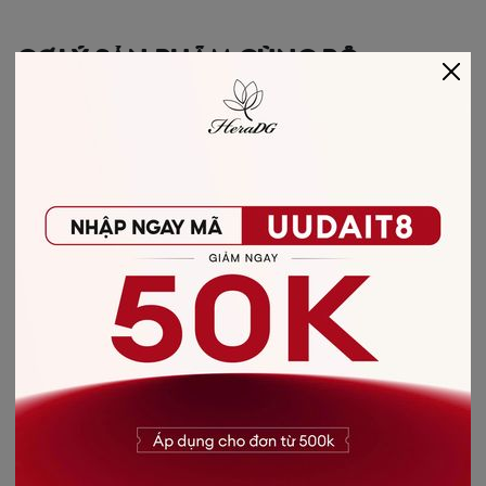
GỢI Ý SẢN PHẨM CÙNG BỘ
-50%++
AO-VEST-VAI-
CHOM/WTBB6034A/HERA17