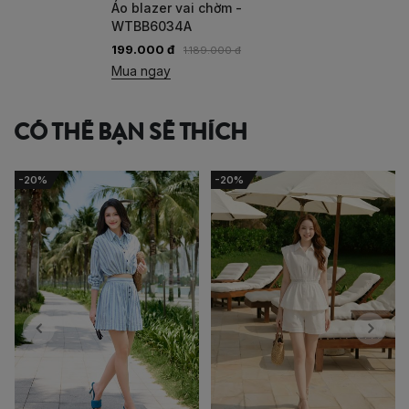
Áo blazer vai chờm -
WTBB6034A
199.000 đ
1.189.000 đ
Mua ngay
CÓ THỂ BẠN SẼ THÍCH
-20%
-20%