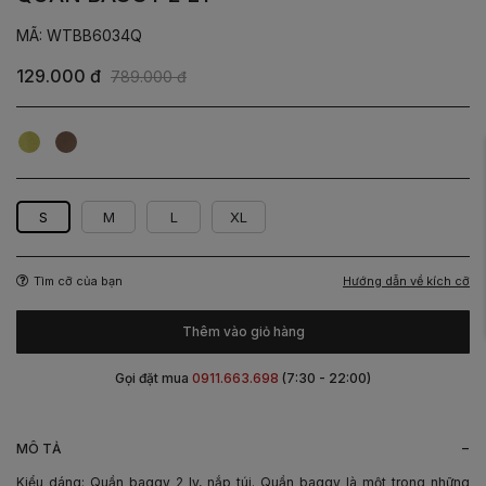
MÃ: WTBB6034Q
129.000 đ
789.000 đ
Xanh
Nâu
Cốm
S
M
L
XL
Hướng dẫn về kích cỡ
Tìm cỡ của bạn
Thêm vào giỏ hàng
Gọi đặt mua
0911.663.698
(7:30 - 22:00)
-
MÔ TẢ
Kiểu dáng: Quần baggy 2 ly, nắp túi. Quần baggy là một trong những