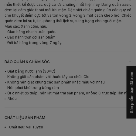
mẫu thiết kế được các quý cô ưa chuộng nhất hiện nay. Dáng quần basic
đem lại cảm giác thoải mái khi mặc. Đặc biệt chiếc quần giúp các quý cô
che khuyết điểm cực tốt và tôn vòng 2, vòng 3 một cách khéo léo. Chiếc
quần đem lại sự tự tin, phong thái lịch sự sang trọng cho người mặc.
Màu sắc: Xanh cốm, nâu.
- Giao hàng nhanh toàn quốc.
- Bảo hành trọn đời sản phẩm.
- Đổi trả hàng trong vòng 7 ngày.
-
BẢO QUẢN & CHĂM SÓC
- Giặt bằng nước lạnh (30*C)
Sản phẩm bạn đã xem
- Không giặt sản phẩm với thuốc tẩy có chứa Clo
- Không nên giặt chung các sản phẩm khác màu với nhau
- Nên phơi khô trong bóng râm
- Ủi ở nhiệt độ thấp, nên lật mặt trái sản phẩm, không ủi trực tiếp lên hình
in/thêu
-
CHẤT LIỆU SẢN PHẨM
Chất liệu
:
vải Tuytsi