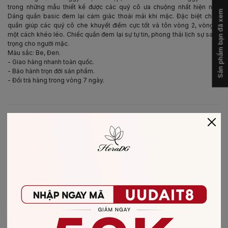
trong những mẫu thiết kế được các quý cô ưa chuộng nhất hiện nay.
Sản phẩm bạn đã xem
Dáng quần basic đem lại cảm giác thoải mái khi mặc. Đặc biệt chiếc
quần giúp các quý cô che khuyết điểm cực tốt và tôn vòng 2, vòng 3
một cách khéo léo. Chiếc quần đem lại sự tự tin, phong thái lịch sự sang
trọng cho người mặc.
Màu sắc: Be, Đen.
- Giao hàng nhanh toàn quốc.
- Bảo hành trọn đời sản phẩm.
- Đổi trả hàng trong vòng 7 ngày.
-
BẢO QUẢN & CHĂM SÓC
- Giặt bằng nước lạnh (30*C)
- Không giặt sản phẩm với thuốc tẩy có chứa Clo
- Không nên giặt chung các sản phẩm khác màu với nhau
- Nên phơi khô trong bóng râm
- Ủi ở nhiệt độ thấp, nên lật mặt trái sản phẩm, không ủi trực tiếp lên hình
in/thêu
-
CHẤT LIỆU SẢN PHẨM