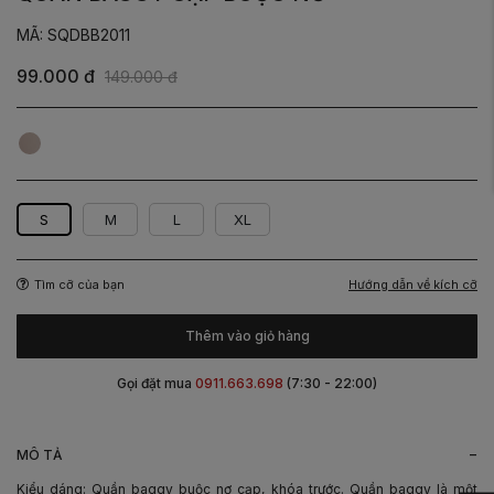
MÃ: SQDBB2011
99.000 đ
149.000 đ
Be
Đen
S
M
L
XL
Hướng dẫn về kích cỡ
Tìm cỡ của bạn
Thêm vào giỏ hàng
Gọi đặt mua
0911.663.698
(7:30 - 22:00)
-
MÔ TẢ
Kiểu dáng: Quần baggy buộc nơ cạp, khóa trước. Quần baggy là một