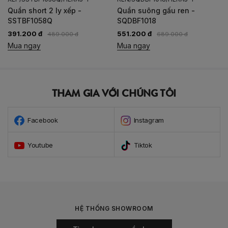
Quần short 2 ly xếp -
Quần suông gấu ren -
SSTBF1058Q
SQDBF1018
391.200 đ
551.200 đ
489.000 đ
689.000 đ
Mua ngay
Mua ngay
THAM GIA VỚI CHÚNG TÔI
Facebook
Instagram
Youtube
Tiktok
HỆ THỐNG SHOWROOM