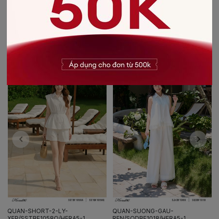
Chất liệu
:
vải Tuytsi
CÓ THỂ BẠN SẼ THÍCH
-20%
-20%
QUAN-SHORT-2-LY-
QUAN-SUONG-GAU-
XEP/SSTBF1058Q/HERA5-1
REN/SQDBF1018/HERA5-1