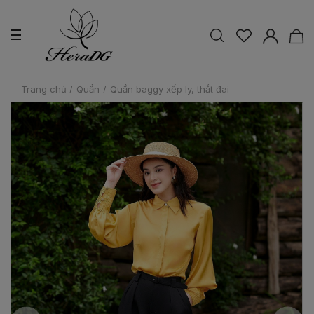
Trang chủ
/
Quần
/
Quần baggy xếp ly, thắt đai