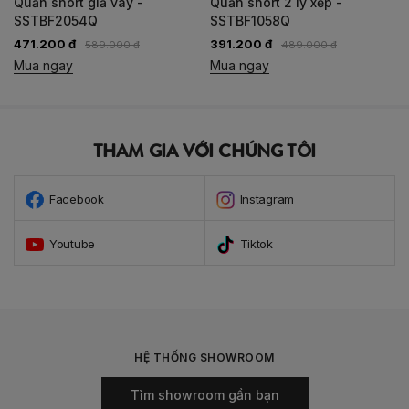
Quần short giả váy -
Quần short 2 ly xếp -
SSTBF2054Q
SSTBF1058Q
471.200 đ
391.200 đ
589.000 đ
489.000 đ
Mua ngay
Mua ngay
THAM GIA VỚI CHÚNG TÔI
Facebook
Instagram
Youtube
Tiktok
HỆ THỐNG SHOWROOM
Tìm showroom gần bạn