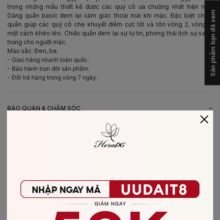
trong những mẫu thiết kế được các quý cô ưa chuộng nhất hiện nay.
Sản phẩm bạn đã xem
Dáng quần basic đem lại cảm giác thoải mái khi mặc. Đặc biệt chiếc
quần giúp các quý cô che khuyết điểm cực tốt và tôn vòng 2, vòng 3
một cách khéo léo. Chiếc quần đem lại sự tự tin, phong thái lịch sự sang
trọng cho người mặc.
Màu sắc: Đen, be
- Giao hàng nhanh toàn quốc.
- Bảo hành trọn đời sản phẩm.
- Đổi trả hàng trong vòng 7 ngày.
-
BẢO QUẢN & CHĂM SÓC
- Giặt bằng nước lạnh (30*C)
- Không giặt sản phẩm với thuốc tẩy có chứa Clo
- Không nên giặt chung các sản phẩm khác màu với nhau
- Nên phơi khô trong bóng râm
- Ủi ở nhiệt độ thấp, nên lật mặt trái sản phẩm, không ủi trực tiếp lên hình
in/thêu
-
CHẤT LIỆU SẢN PHẨM
Chất liệu
:
vải Tuytsi