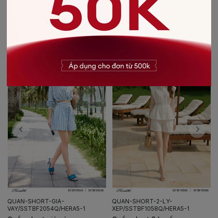
CÓ THỂ BẠN SẼ THÍCH
-20%
-20%
QUAN-SHORT-GIA-
QUAN-SHORT-2-LY-
VAY/SSTBF2054Q/HERA5-1
XEP/SSTBF1058Q/HERA5-1