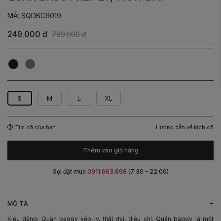
MÃ: SQDBC6019
249.000 đ
789.000 đ
Đen
Be
S
M
L
XL
Hướng dẫn về kích cỡ
Tìm cỡ của bạn
Thêm vào giỏ hàng
Gọi đặt mua
0911.663.698
(7:30 - 22:00)
-
MÔ TẢ
Kiểu dáng: Quần baggy xếp ly, thắt đai, diễu chỉ. Quần baggy là một