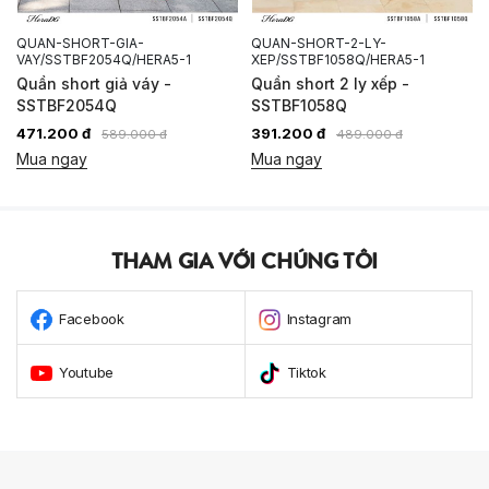
QUAN-SHORT-GIA-
QUAN-SHORT-2-LY-
VAY/SSTBF2054Q/HERA5-1
XEP/SSTBF1058Q/HERA5-1
Quần short giả váy -
Quần short 2 ly xếp -
SSTBF2054Q
SSTBF1058Q
471.200 đ
391.200 đ
589.000 đ
489.000 đ
Mua ngay
Mua ngay
THAM GIA VỚI CHÚNG TÔI
Facebook
Instagram
Youtube
Tiktok