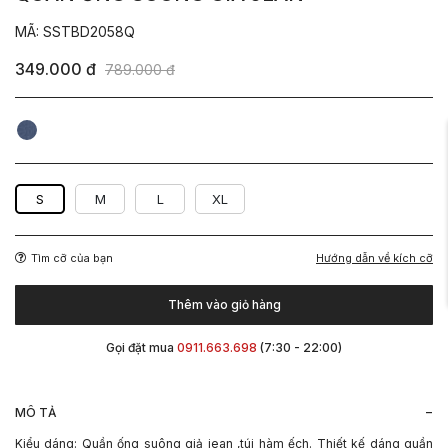
MÃ: SSTBD2058Q
349.000 đ
789.000 đ
Xanh
Xanh
Đậm
Nhạt
S
M
L
XL
Hướng dẫn về kích cỡ
Tìm cỡ của bạn
Thêm vào giỏ hàng
Gọi đặt mua
0911.663.698
(7:30 - 22:00)
-
MÔ TẢ
Kiểu dáng: Quần ống suông giả jean ,túi hàm ếch. Thiết kế dáng quần