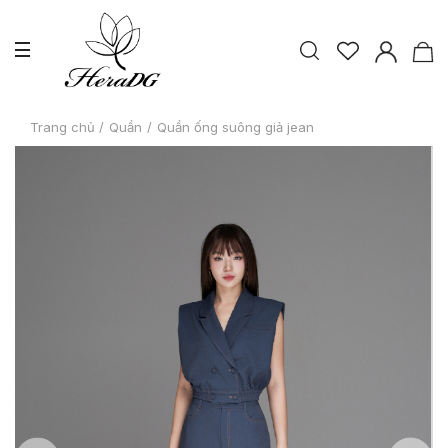
Trang chủ
/
Quần
/
Quần ống suông giả jean