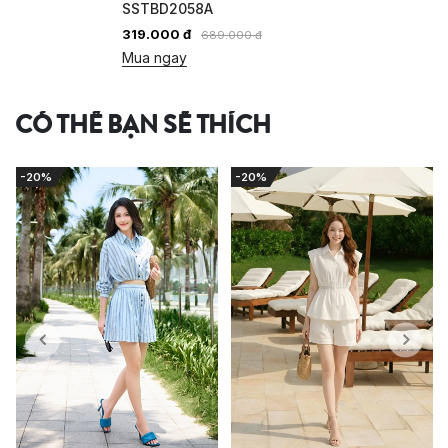
SSTBD2058A
319.000 đ
689.000 đ
Mua ngay
CÓ THỂ BẠN SẼ THÍCH
-20%
-20%