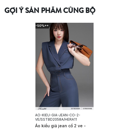
GỢI Ý SẢN PHẨM CÙNG BỘ
-50%++
AO-KIEU-GIA-JEAN-CO-2-
VE/SSTBD2058A/HERA11
Áo kiểu giả jean cổ 2 ve -