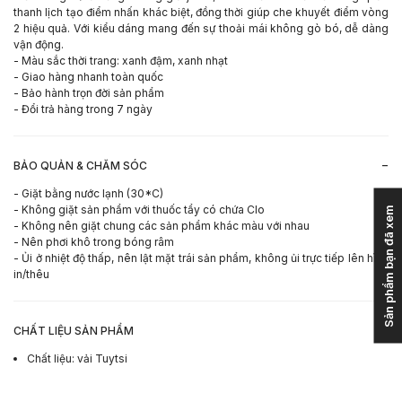
thanh lịch tạo điểm nhấn khác biệt, đồng thời giúp che khuyết điểm vòng
2 hiệu quả. Với kiểu dáng mang đến sự thoải mái không gò bó, dễ dàng
vận động.
- Màu sắc thời trang: xanh đậm, xanh nhạt
- Giao hàng nhanh toàn quốc
- Bảo hành trọn đời sản phẩm
- Đổi trả hàng trong 7 ngày
-
BẢO QUẢN & CHĂM SÓC
- Giặt bằng nước lạnh (30*C)
- Không giặt sản phẩm với thuốc tẩy có chứa Clo
Sản phẩm bạn đã xem
- Không nên giặt chung các sản phẩm khác màu với nhau
- Nên phơi khô trong bóng râm
- Ủi ở nhiệt độ thấp, nên lật mặt trái sản phẩm, không ủi trực tiếp lên hình
in/thêu
-
CHẤT LIỆU SẢN PHẨM
Chất liệu
:
vải Tuytsi