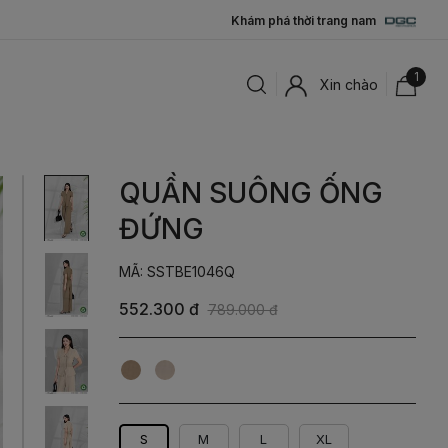
Khám phá thời trang nam
1
Xin chào
QUẦN SUÔNG ỐNG
ĐỨNG
MÃ: SSTBE1046Q
552.300 đ
789.000 đ
Nâu
Be
S
M
L
XL