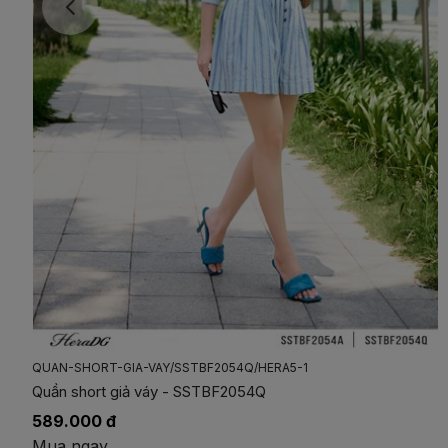
QUAN-SHORT-2-LY-XEP/SSTBF1058Q/HERA5-1
Quần short 2 ly xếp - SSTBF1058Q
391.200 đ
489.000 đ
Mua ngay