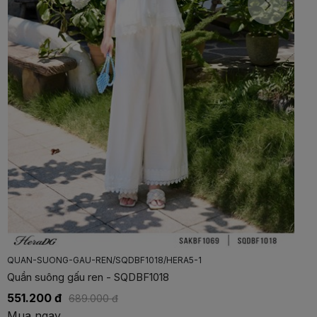
QUAN-SHORT-BOXER/SQSBF2003/HERA04
Quần short boxer - SQSBF2003
293.400 đ
489.000 đ
Mua ngay