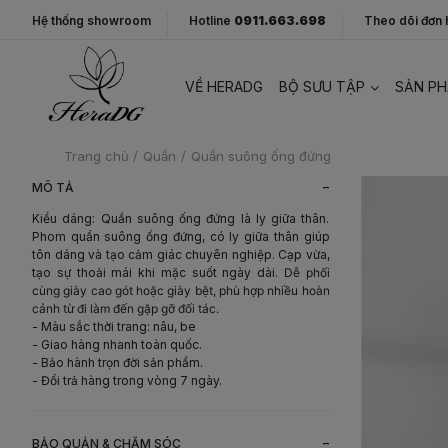
Hệ thống showroom
Hotline
0911.663.698
Theo dõi đơn
VỀ HERADG
BỘ SƯU TẬP
SẢN P
Trang chủ
/
Quần
/
Quần suông ống đứng
-
MÔ TẢ
Kiểu dáng: Quần suông ống đứng là ly giữa thân.
Phom quần suông ống đứng, có ly giữa thân giúp
tôn dáng và tạo cảm giác chuyên nghiệp. Cạp vừa,
tạo sự thoải mái khi mặc suốt ngày dài.
Dễ phối
cùng giày cao gót hoặc giày bệt, phù hợp nhiều hoàn
cảnh từ đi làm đến gặp gỡ đối tác.
- Màu sắc thời trang: nâu, be
- Giao hàng nhanh toàn quốc.
- Bảo hành trọn đời sản phẩm.
- Đổi trả hàng trong vòng 7 ngày.
-
BẢO QUẢN & CHĂM SÓC