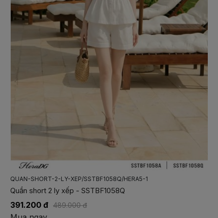
QUAN-SUONG-GAU-REN/SQDBF1018/HERA5-1
Quần suông gấu ren - SQDBF1018
551.200 đ
689.000 đ
Mua ngay