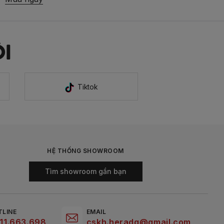
I
Tiktok
HỆ THỐNG SHOWROOM
Tìm showroom gần bạn
TLINE
EMAIL
11.663.698
cskh.heradg@gmail.com