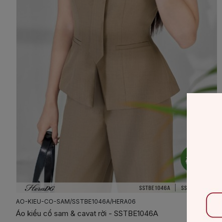
AO-KIEU-CO-SAM/SSTBE1046A/HERA06
Áo kiểu cổ sam & cavat rời - SSTBE1046A