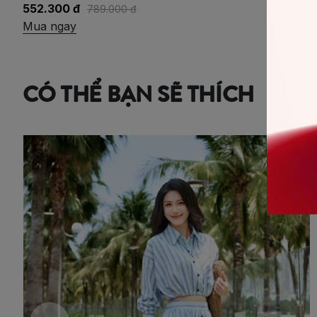
552.300 đ
789.000 đ
Mua ngay
CÓ THỂ BẠN SẼ THÍCH
-20%