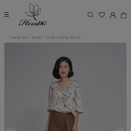
Trang chủ
/
Quần
/
Quần suông đai eo