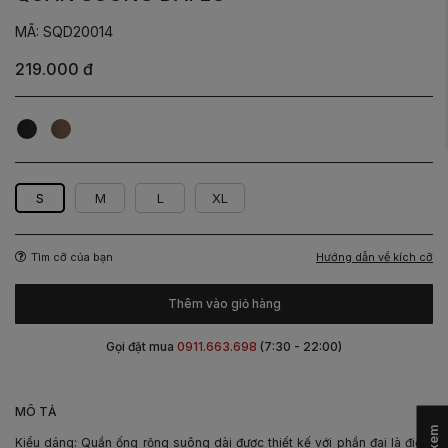
MÃ: SQD20014
219.000 đ
Đen
Nâu
S
M
L
XL
Hướng dẫn về kích cỡ
Tìm cỡ của bạn
Thêm vào giỏ hàng
Gọi đặt mua
0911.663.698
(7:30 - 22:00)
-
MÔ TẢ
Kiểu dáng: Quần ống rộng suông dài được thiết kế với phần đai là điểm