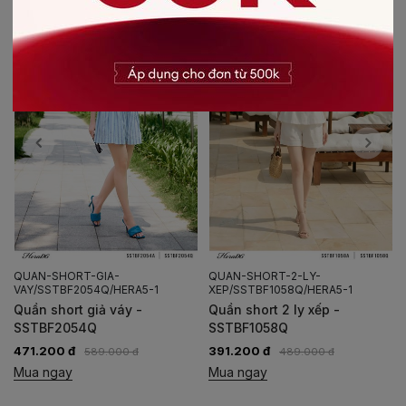
QUAN-SHORT-GIA-
QUAN-SHORT-2-LY-
VAY/SSTBF2054Q/HERA5-1
XEP/SSTBF1058Q/HERA5-1
Quần short giả váy -
Quần short 2 ly xếp -
SSTBF2054Q
SSTBF1058Q
471.200 đ
391.200 đ
589.000 đ
489.000 đ
Mua ngay
Mua ngay