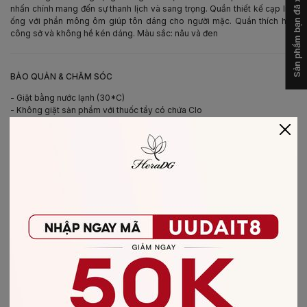
Sản phẩm bạn đã xem
nhấn chính mang đến sự thanh lịch và sang trọng. Quần thiết kế cạp liền
ống với phần mông ôm giúp tôn dáng cho người mặc. Quần thích hợp
công sở và không hề kén dáng. Màu sắc: nâu và đen
-
BẢO QUẢN & CHĂM SÓC
- Giặt bằng nước lạnh (30*C)
- Không giặt sản phẩm với thuốc tẩy có chứa Clo
- Không nên giặt chung các sản phẩm khác màu với nhau
- Nên phơi khô trong bóng râm
- Ủi ở nhiệt độ thấp, nên lật mặt trái sản phẩm, không ủi trực tiếp lên hình
in/thêu
-
CHẤT LIỆU SẢN PHẨM
Chất liệu
:
vải Crepe
CÓ THỂ BẠN SẼ THÍCH
-20%
-20%