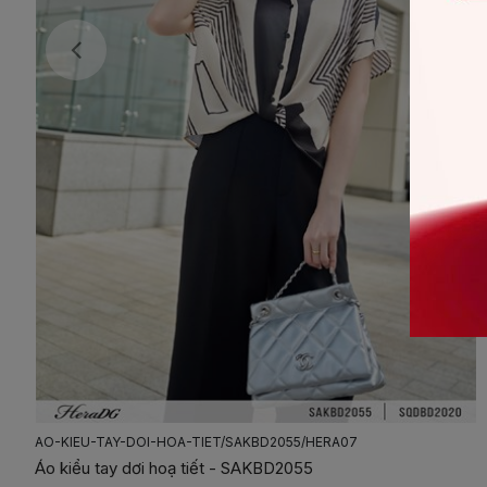
7
CHAN-VAY-A-PHOI-GAU/SJPBD2014/HERA07
Chân váy A phối gấu - SJPBD2014