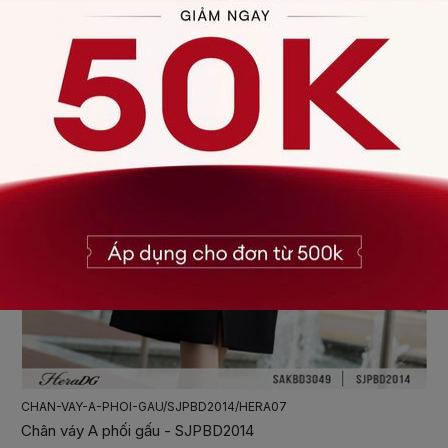
AO-SO-MI-HOA-TIET/SASBD2015/HERA07
Áo sơ mi hoạ tiết - SASBD2015