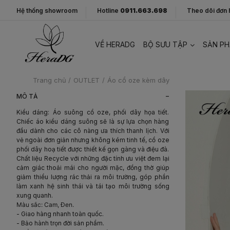
Hệ thống showroom
Hotline
0911.663.698
Theo dõi đơn
VỀ HERADG
BỘ SƯU TẬP
SẢN P
Trang chủ
/
OUTLET
/
Áo cổ oze kèm dây
-
MÔ TẢ
Kiểu dáng: Áo suông cổ oze, phối dây họa tiết.
Chiếc áo kiểu dáng suông sẽ là sự lựa chọn hàng
đầu dành cho các cô nàng ưa thích thanh lịch. Với
vẻ ngoài đơn giản nhưng không kém tinh tế, cổ oze
phối dây hoạ tiết được thiết kế gọn gàng và điệu đà.
Chất liệu Recycle với những đặc tính ưu việt đem lại
cảm giác thoải mái cho người mặc, đồng thờ giúp
giảm thiểu lượng rác thải ra môi trường, góp phần
làm xanh hệ sinh thái và tái tạo môi trường sống
xung quanh.
Màu sắc: Cam, Đen.
- Giao hàng nhanh toàn quốc.
- Bảo hành trọn đời sản phẩm.