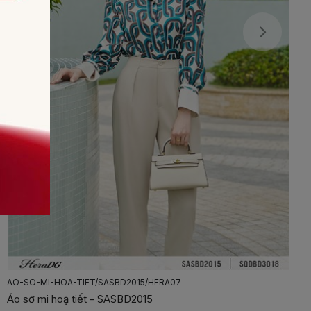
CHAN-VAY-XOE-KEM-DAY-DAI/SSTBD1021J/HERA07
Chân váy xoè kèm dây đai - SSTBD1021J