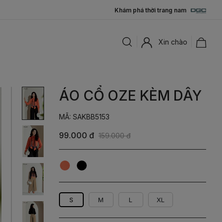
Khám phá thời trang nam
Xin chào
ÁO CỔ OZE KÈM DÂY
MÃ: SAKBB5153
99.000 đ
159.000 đ
Cam
Đen
S
M
L
XL