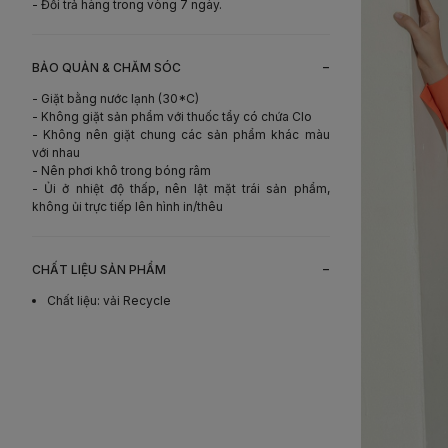
- Đổi trả hàng trong vòng 7 ngày.
-
BẢO QUẢN & CHĂM SÓC
- Giặt bằng nước lạnh (30*C)
- Không giặt sản phẩm với thuốc tẩy có chứa Clo
- Không nên giặt chung các sản phẩm khác màu
với nhau
- Nên phơi khô trong bóng râm
- Ủi ở nhiệt độ thấp, nên lật mặt trái sản phẩm,
không ủi trực tiếp lên hình in/thêu
-
CHẤT LIỆU SẢN PHẨM
Chất liệu
:
vải Recycle