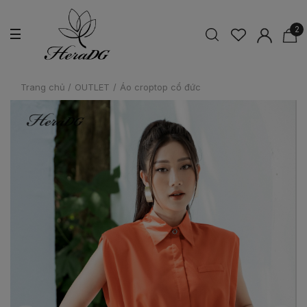
2
Trang chủ
/
OUTLET
/
Áo croptop cổ đức