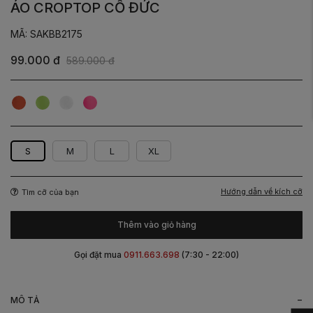
ÁO CROPTOP CỔ ĐỨC
MÃ: SAKBB2175
99.000 đ
589.000 đ
Cam
Xanh
Trắng
Hồng
S
M
L
XL
Hướng dẫn về kích cỡ
Tìm cỡ của bạn
Thêm vào giỏ hàng
Gọi đặt mua
0911.663.698
(7:30 - 22:00)
-
MÔ TẢ