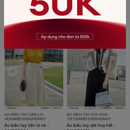
CÓ THỂ BẠN SẼ THÍCH
AO-KIEU-TAY-LIEN-LO-
AO-KIEU-TAY-DOI-HOA-
VE/SAKBD3064/HERA07
TIET/SAKBD2055/HERA07
Áo kiểu tay liền lơ vê -
Áo kiểu tay dơi hoạ tiết -