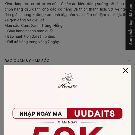
Kiểu dáng: Áo croptop cổ đức. Chiếc áo kiểu dáng suông sẽ là sự lựa
Sản phẩm bạn đã xem
chọn hàng đầu dành cho các cô nàng ưa thích thanh lịch. Với vẻ ngoài
đơn giản nhưng không kém tinh tế, phần vai chờm có đệm vai được thiết
kế gọn gàng và điệu đà.
Màu sắc: Cam, Xanh, Trắng, Hồng.
- Giao hàng nhanh toàn quốc.
- Bảo hành trọn đời sản phẩm.
- Đổi trả hàng trong vòng 7 ngày.
-
BẢO QUẢN & CHĂM SÓC
- Giặt bằng nước lạnh (30*C)
- Không giặt sản phẩm với thuốc tẩy có chứa Clo
- Không nên giặt chung các sản phẩm khác màu với nhau
- Nên phơi khô trong bóng râm
- Ủi ở nhiệt độ thấp, nên lật mặt trái sản phẩm, không ủi trực tiếp lên hình
in/thêu
-
CHẤT LIỆU SẢN PHẨM
Chất liệu
:
Vải Poplin