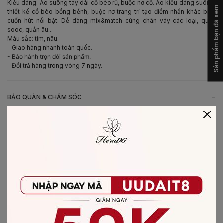
Kiểu dáng: Áo suông tay dài cổ bèo rủ, buộc nơ cổ. Áo kiểu dáng suông,
Sản phẩm bạn đã xem
thiết kế cổ bèo bồng bềnh, buộc nơ trang trí tạo điểm nhấn khác biệt,
cuốn hút nổi bật. Dễ dàng mix&match cùng chân váy các loại, quần
sooc, quần âu...
Màu sắc: tím, nâu.
- Giao hàng nhanh toàn quốc.
- Bảo hành trọn đời sản phẩm.
- Đổi trả hàng trong vòng 7 ngày.
-
BẢO QUẢN & CHĂM SÓC
- Giặt bằng nước lạnh (30*C)
- Không giặt sản phẩm với thuốc tẩy có chứa Clo
- Không nên giặt chung các sản phẩm khác màu với nhau
- Nên phơi khô trong bóng râm
- Ủi ở nhiệt độ thấp, nên lật mặt trái sản phẩm, không ủi trực tiếp lên hình
in/thêu
-
CHẤT LIỆU SẢN PHẨM
Chất liệu
:
vải Tơ