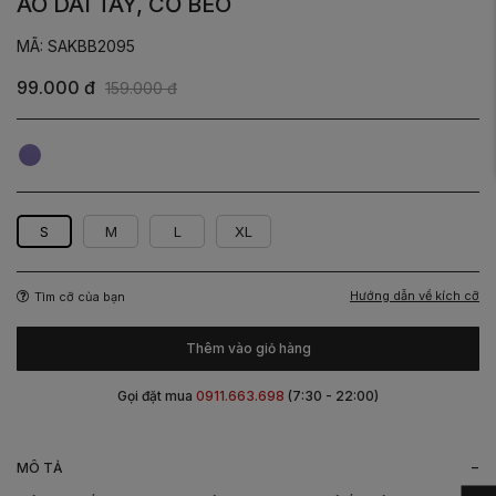
ÁO DÀI TAY, CỔ BÈO
MÃ: SAKBB2095
99.000 đ
159.000 đ
Tím
S
M
L
XL
Hướng dẫn về kích cỡ
Tìm cỡ của bạn
Thêm vào giỏ hàng
Gọi đặt mua
0911.663.698
(7:30 - 22:00)
-
MÔ TẢ