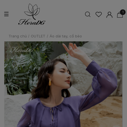
1
Trang chủ
/
OUTLET
/
Áo dài tay, cổ bèo