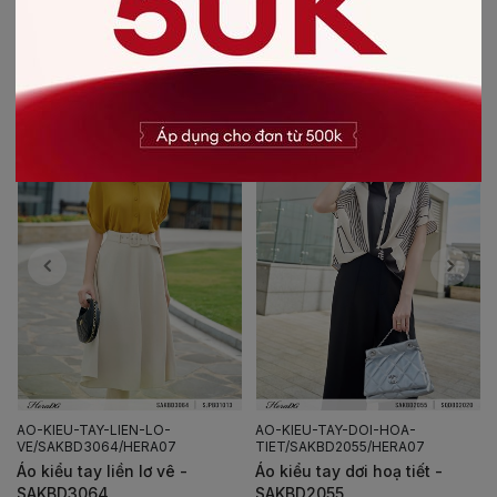
CÓ THỂ BẠN SẼ THÍCH
AO-KIEU-TAY-LIEN-LO-
AO-KIEU-TAY-DOI-HOA-
VE/SAKBD3064/HERA07
TIET/SAKBD2055/HERA07
Áo kiểu tay liền lơ vê -
Áo kiểu tay dơi hoạ tiết -
SAKBD3064
SAKBD2055