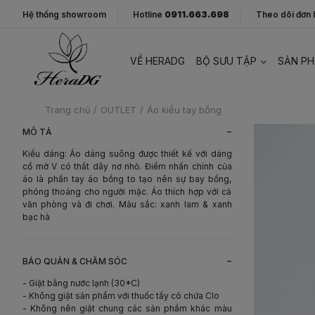
Hệ thống showroom
Hotline
0911.663.698
Theo dõi đơn
VỀ HERADG
BỘ SƯU TẬP
SẢN P
Trang chủ
/
OUTLET
/
Áo kiểu tay bồng
-
MÔ TẢ
Kiểu dáng: Áo dáng suông được thiết kế với dáng
cổ mở V có thắt dây nơ nhỏ. Điểm nhấn chính của
áo là phần tay áo bồng to tạo nên sự bay bổng,
phóng thoáng cho người mặc. Áo thích hợp với cả
văn phòng và đi chơi. Màu sắc: xanh lam & xanh
bạc hà
-
BẢO QUẢN & CHĂM SÓC
- Giặt bằng nước lạnh (30*C)
- Không giặt sản phẩm với thuốc tẩy có chứa Clo
- Không nên giặt chung các sản phẩm khác màu