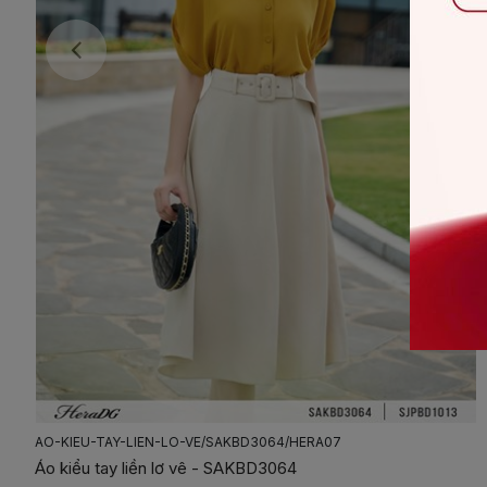
AO-KIEU-TAY-DOI-HOA-TIET/SAKBD2055/HERA07
Áo kiểu tay dơi hoạ tiết - SAKBD2055