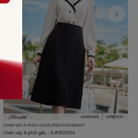
AO-SO-MI-HOA-TIET/SASBD2015/HERA07
Áo sơ mi hoạ tiết - SASBD2015