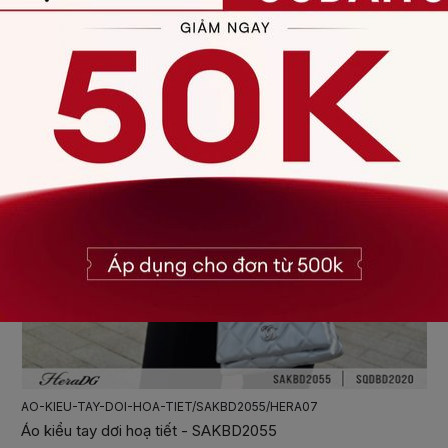
CHAN-VAY-A-PHOI-GAU/SJPBD2014/HERA07
Chân váy A phối gấu - SJPBD2014