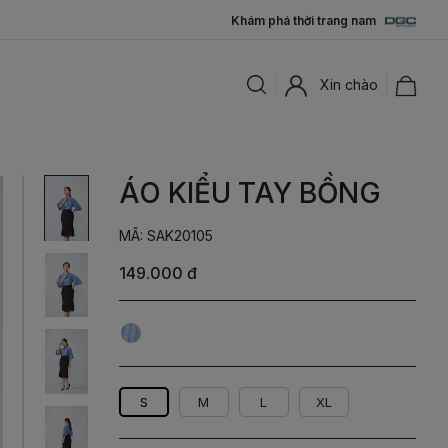
Khám phá thời trang nam
Xin chào
ÁO KIỂU TAY BỒNG
MÃ: SAK20105
149.000 đ
Xanh
Kẻ
Đậm
Xanh
Nhạt
S
M
L
XL