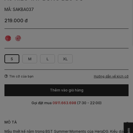
MÃ: SAKBA037
219.000 đ
Bướm
Bướm
Đỏ
Trắng
S
M
L
XL
Hướng dẫn về kích cỡ
Tìm cỡ của bạn
Thêm vào giỏ hàng
Gọi đặt mua
0911.663.698
(7:30 - 22:00)
-
MÔ TẢ
Mẫu thiết kế nằm trong BST Summer Moments của HeraDG. Kiểu dáng: