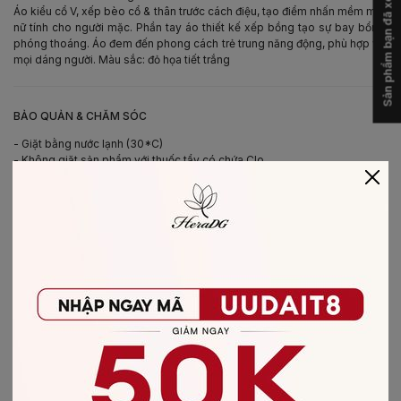
Sản phẩm bạn đã xem
Áo kiểu cổ V, xếp bèo cổ & thân trước cách điệu, tạo điểm nhấn mềm mại,
nữ tính cho người mặc. Phần tay áo thiết kế xếp bồng tạo sự bay bổng,
phóng thoáng. Áo đem đến phong cách trẻ trung năng động, phù hợp với
mọi dáng người. Màu sắc: đỏ họa tiết trắng
-
BẢO QUẢN & CHĂM SÓC
- Giặt bằng nước lạnh (30*C)
- Không giặt sản phẩm với thuốc tẩy có chứa Clo
- Không nên giặt chung các sản phẩm khác màu với nhau
- Nên phơi khô trong bóng râm
- Ủi ở nhiệt độ thấp, nên lật mặt trái sản phẩm, không ủi trực tiếp lên hình
in/thêu
-
CHẤT LIỆU SẢN PHẨM
Chất liệu
:
vải Tơ
CÓ THỂ BẠN SẼ THÍCH