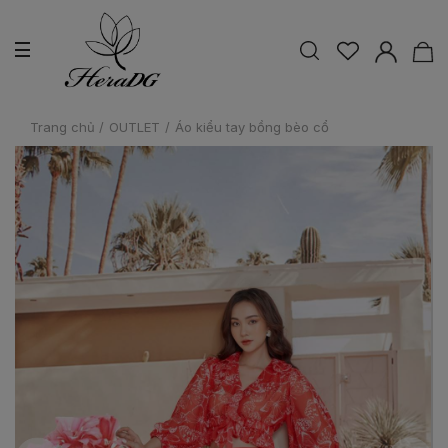
Trang chủ
/
OUTLET
/
Áo kiểu tay bồng bèo cổ