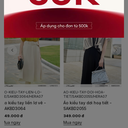
AO-KIEU-TAY-DOI-HOA-
CHAN-VAY-A-PHOI-
TIET/SAKBD2055/HERA07
GAU/SJPBD2014/HERA07
Áo kiểu tay dơi hoạ tiết -
Chân váy A phối gấu -
SAKBD2055
SJPBD2014
349.000 đ
319.000 đ
Mua ngay
Mua ngay