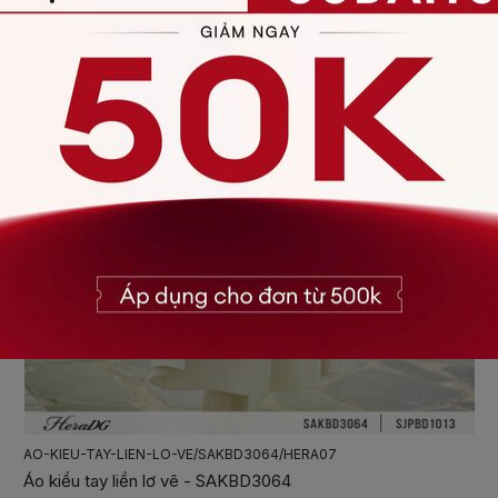
AO-KIEU-TAY-LIEN-LO-VE/SAKBD3064/HERA07
Áo kiểu tay liền lơ vê - SAKBD3064