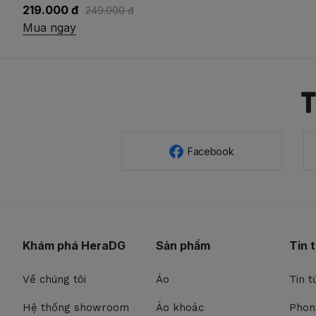
219.000 đ
249.000 đ
Mua ngay
Facebook
Khám phá HeraDG
Sản phẩm
Tin 
Về chúng tôi
Áo
Tin t
Hệ thống showroom
Áo khoác
Phon