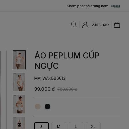
Khám phá thời trang nam
Xin chào
ÁO PEPLUM CÚP
NGỰC
MÃ: WAKBB6013
99.000 đ
789.000 đ
Be
Đen
S
M
L
XL