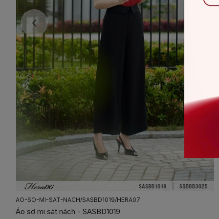
AO-SO-MI-SAT-NACH/SASBD1019/HERA07
Áo sơ mi sát nách - SASBD1019