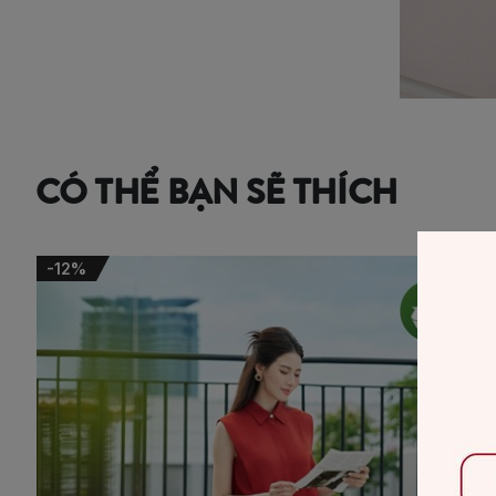
CÓ THỂ BẠN SẼ THÍCH
-12%