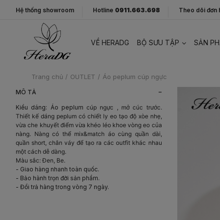
Hệ thống showroom
Hotline
0911.663.698
Theo dõi đơn
VỀ HERADG
BỘ SƯU TẬP
SẢN P
Trang chủ
/
OUTLET
/
Áo peplum cúp ngực
-
MÔ TẢ
Kiểu dáng: Áo peplum
cúp ngực , mở cúc trước.
Thiết kế dáng peplum có chiết ly eo tạo độ xòe nhẹ,
vừa che khuyết điểm vừa khéo léo khoe vòng eo của
nàng. Nàng có thể mix&match áo cùng quần dài,
quần short, chân váy để tạo ra các outfit khác nhau
một cách dễ dàng.
Màu sắc: Đen, Be.
- Giao hàng nhanh toàn quốc.
- Bảo hành trọn đời sản phẩm.
- Đổi trả hàng trong vòng 7 ngày.