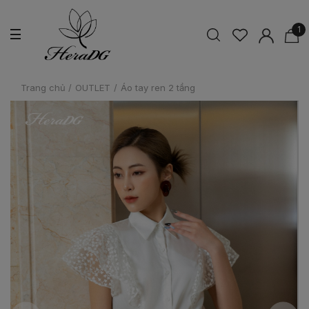
1
Trang chủ
/
OUTLET
/
Áo tay ren 2 tầng