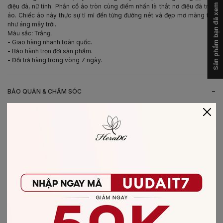
Sản phẩm bạn đã xem
điệu đà, nữ tính. Phần cổ áo tròn cùng điểm nhấn là thắt nơ điệu đà trên
áo. Chiếc áo này thực sự tỉ mỉ đến từng đường nét và đẹp mơ màng tựa
như áng mây trời.
Màu sắc: Trắng.
- Giao hàng nhanh toàn quốc.
- Bảo hành trọn đời sản phẩm.
- Đổi trả hàng trong vòng 7 ngày.
-
BẢO QUẢN & CHĂM SÓC
- Giặt bằng nước lạnh (30*C)
- Không giặt sản phẩm với thuốc tẩy có chứa Clo
- Không nên giặt chung các sản phẩm khác màu với nhau
- Nên phơi khô trong bóng râm
- Ủi ở nhiệt độ thấp, nên lật mặt trái sản phẩm, không ủi trực tiếp lên hình
in/thêu
-
CHẤT LIỆU SẢN PHẨM
Chất liệu
:
vải Lụa