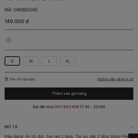
MÃ: SAKBB5065
149.000 đ
Trắng
S
M
L
XL
Hướng dẫn về kích cỡ
Tìm cỡ của bạn
Thêm vào giỏ hàng
Gọi đặt mua
0911.663.698
(7:30 - 22:00)
-
MÔ TẢ
Kiểu dáng: Áo cổ đức , tay ren 2 tầng. Tay áo xếp 2 tầng bồng bềnh