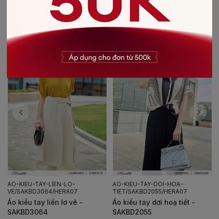
CÓ THỂ BẠN SẼ THÍCH
AO-KIEU-TAY-LIEN-LO-
AO-KIEU-TAY-DOI-HOA-
VE/SAKBD3064/HERA07
TIET/SAKBD2055/HERA07
Áo kiểu tay liền lơ vê -
Áo kiểu tay dơi hoạ tiết -
SAKBD3064
SAKBD2055