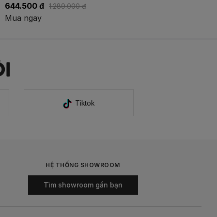
644.500 đ
1.289.000 đ
Mua ngay
I
Tiktok
HỆ THỐNG SHOWROOM
Tìm showroom gần bạn