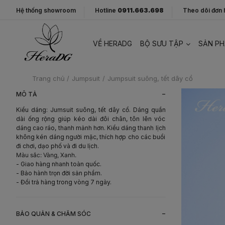
Hệ thống showroom
Hotline
0911.663.698
Theo dõi đơn
VỀ HERADG
BỘ SƯU TẬP
SẢN P
Trang chủ
/
Jumpsuit
/
Jumpsuit suông, tết dây cổ
-
MÔ TẢ
Kiểu dáng: Jumsuit suông, tết dây cổ. Dáng quần
dài ống rộng giúp kéo dài đôi chân, tôn lên vóc
dáng cao ráo, thanh mảnh hơn. Kiểu dáng thanh lịch
không kén dáng người mặc, thích hợp cho các buổi
đi chơi, dạo phố và đi du lịch.
Màu sắc: Vàng, Xanh.
- Giao hàng nhanh toàn quốc.
- Bảo hành trọn đời sản phẩm.
- Đổi trả hàng trong vòng 7 ngày.
-
BẢO QUẢN & CHĂM SÓC