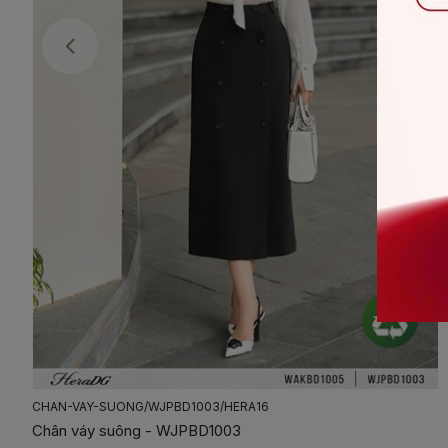
CHAN-VAY-SUONG/WJPBD1003/HERA16
Chân váy suông - WJPBD1003