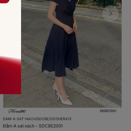
DAM-A-SAT-NACH/SDCBE2001/HERA13
Đầm A sát nách - SDCBE2001