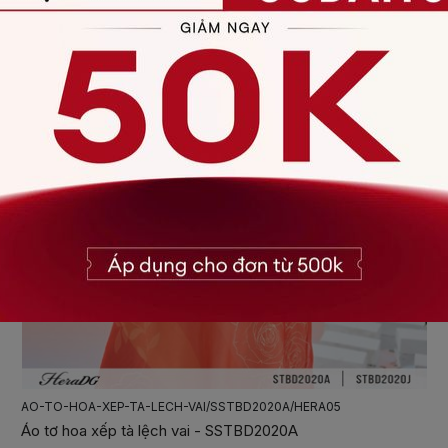
AO-TO-HOA-XEP-TA-LECH-VAI/SSTBD2020A/HERA05
Áo tơ hoa xếp tà lệch vai - SSTBD2020A