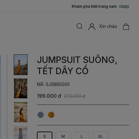
Khám phá thời trang nam
Xin chào
JUMPSUIT SUÔNG,
TẾT DÂY CỔ
MÃ: SJSBB5005
199.000 đ
279.000 đ
Xanh
Vàng
S
M
L
XL