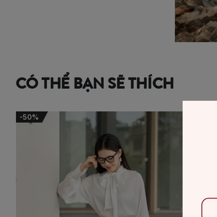
CÓ THỂ BẠN SẼ THÍCH
-50%