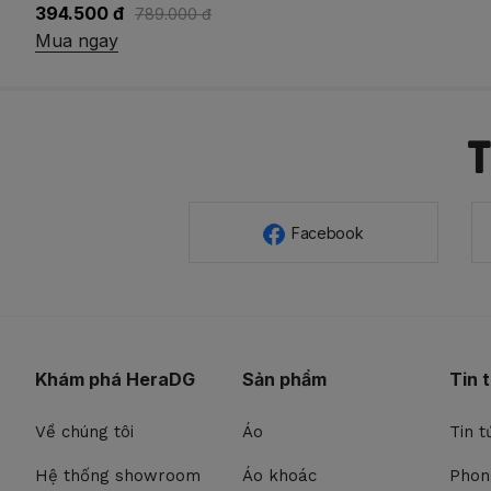
394.500 đ
789.000 đ
Mua ngay
Facebook
Khám phá HeraDG
Sản phẩm
Tin 
Về chúng tôi
Áo
Tin t
Hệ thống showroom
Áo khoác
Phon