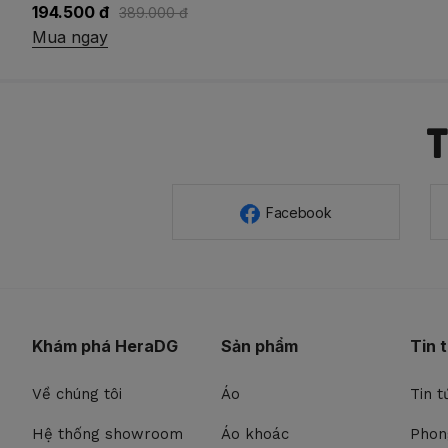
194.500 đ
389.000 đ
Mua ngay
Facebook
Khám phá HeraDG
Sản phẩm
Tin 
Về chúng tôi
Áo
Tin t
Hệ thống showroom
Áo khoác
Phon