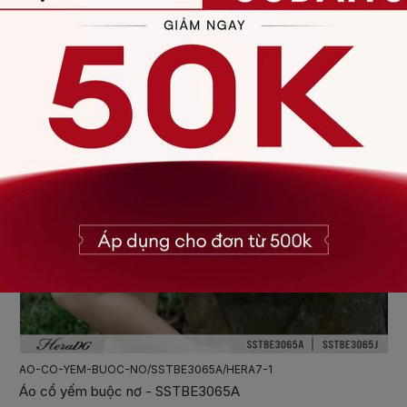
BO-JUMSUIT-DANG-VAY/SJSBE1011/HERA07
Bộ jumpsuit dáng váy - SJSBE1011