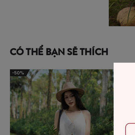
CÓ THỂ BẠN SẼ THÍCH
-50%