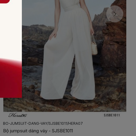
DAM-SUONG-CO-DUC/SDPBE2036/HERA04
Đầm suông cổ đức - SDPBE2036