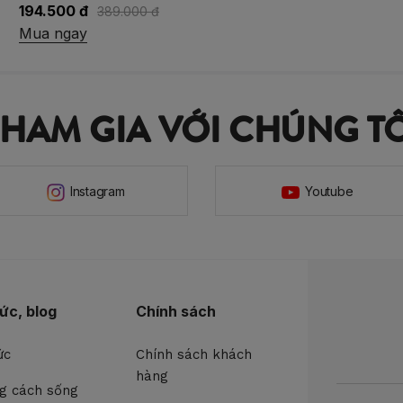
794.500 đ
1.589.000 đ
Mua ngay
THAM GIA VỚI CHÚNG TÔ
Instagram
Youtube
tức, blog
Chính sách
ức
Chính sách khách
hàng
g cách sống