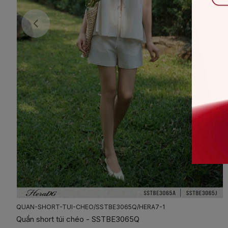
AO-CO-YEM-BUOC-NO/SSTBE3065A/HERA7-1
Áo cổ yếm buộc nơ - SSTBE3065A