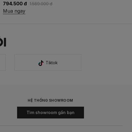
644.500 đ
1.289.000 đ
Mua ngay
I
Tiktok
HỆ THỐNG SHOWROOM
Tìm showroom gần bạn