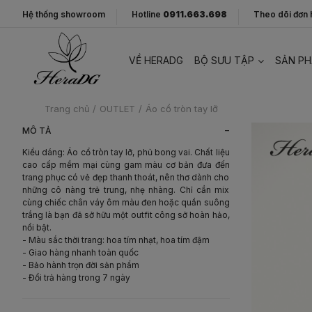
Hệ thống showroom
Hotline
0911.663.698
Theo dõi đơn
VỀ HERADG
BỘ SƯU TẬP
SẢN P
Trang chủ
/
OUTLET
/
Áo cổ tròn tay lỡ
-
MÔ TẢ
Kiểu dáng: Áo cổ tròn tay lỡ, phủ bong vai. Chất liệu
cao cấp mềm mại cùng gam màu cơ bản đưa đến
trang phục có vẻ đẹp thanh thoát, nên thơ dành cho
những cô nàng trẻ trung, nhẹ nhàng. Chỉ cần mix
cùng chiếc chân váy ôm màu đen hoặc quần suông
trắng là bạn đã sở hữu một outfit công sở hoàn hảo,
nổi bật.
- Màu sắc thời trang: hoa tím nhạt, hoa tím đậm
- Giao hàng nhanh toàn quốc
- Bảo hành trọn đời sản phẩm
- Đổi trả hàng trong 7 ngày