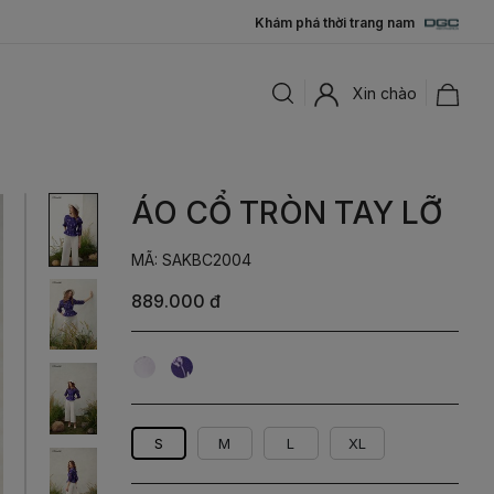
Khám phá thời trang nam
Xin chào
ÁO CỔ TRÒN TAY LỠ
MÃ: SAKBC2004
889.000 đ
Hoa
Hoa
tím
Tím
nhạt
Đậm
S
M
L
XL